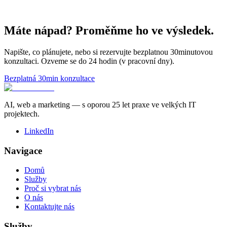
Máte nápad? Proměňme ho ve výsledek.
Napište, co plánujete, nebo si rezervujte bezplatnou 30minutovou
konzultaci. Ozveme se do 24 hodin (v pracovní dny).
Bezplatná 30min konzultace
AI, web a marketing — s oporou 25 let praxe ve velkých IT
projektech.
LinkedIn
Navigace
Domů
Služby
Proč si vybrat nás
O nás
Kontaktujte nás
Služby