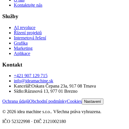
Kontaktujte nás
Služby
AI revoluce
Řízení projektů
Internetová řešení
Grafika
Marketing
Aplikace
Kontakt
+421 907 129 715
info@ideamachine.sk
Kancelář
:
Oskara Čepana 23a
,
917 08 Trnava
Sídlo
:
Rázusová 13
,
977 01 Brezno
Ochrana údajů
Obchodní podmínky
Cookies
Nastavení
©
2026
idea machine s.r.o.
.
Všechna práva vyhrazena.
IČO
52322998
· DIČ
2121002180