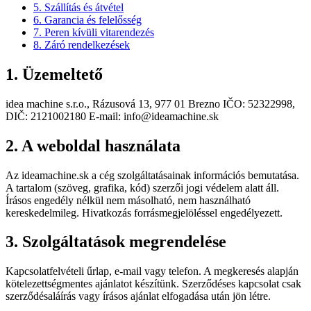
5. Szállítás és átvétel
6. Garancia és felelősség
7. Peren kívüli vitarendezés
8. Záró rendelkezések
1. Üzemeltető
idea machine s.r.o., Rázusová 13, 977 01 Brezno IČO: 52322998,
DIČ: 2121002180 E-mail: info@ideamachine.sk
2. A weboldal használata
Az ideamachine.sk a cég szolgáltatásainak információs bemutatása.
A tartalom (szöveg, grafika, kód) szerzői jogi védelem alatt áll.
Írásos engedély nélkül nem másolható, nem használható
kereskedelmileg. Hivatkozás forrásmegjelöléssel engedélyezett.
3. Szolgáltatások megrendelése
Kapcsolatfelvételi űrlap, e-mail vagy telefon. A megkeresés alapján
kötelezettségmentes ajánlatot készítünk. Szerződéses kapcsolat csak
szerződésaláírás vagy írásos ajánlat elfogadása után jön létre.