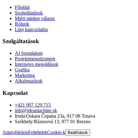
Főoldal
Szolgáltatások
Miért minket válassz
Rólunk
Lépj kapcsolatba
Szolgáltatások
AI forradalom
Projektmenedzsment
Internetes megoldások
Grafika
Marketing
Alkalmazások
Kapcsolat
+421 907 129 715
info@ideamachine.sk
Iroda
:
Oskara Čepana 23a
,
917 08 Trnava
Székhely
:
Rázusová 13
,
977 01 Brezno
Adatvédelem
Feltételek
Cookie-k
Beállítások