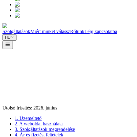
Szolgáltatások
Miért minket válassz
Rólunk
Lépj kapcsolatba
HU
Utolsó frissítés: 2026. június
1. Üzemeltető
2. A weboldal használata
3. Szolgáltatások megrendelése
4. Ár és fizetési feltételek