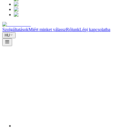
Szolgáltatások
Miért minket válassz
Rólunk
Lépj kapcsolatba
HU