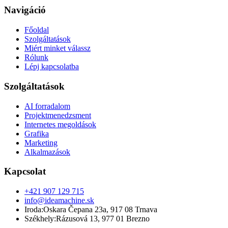
Navigáció
Főoldal
Szolgáltatások
Miért minket válassz
Rólunk
Lépj kapcsolatba
Szolgáltatások
AI forradalom
Projektmenedzsment
Internetes megoldások
Grafika
Marketing
Alkalmazások
Kapcsolat
+421 907 129 715
info@ideamachine.sk
Iroda
:
Oskara Čepana 23a
,
917 08 Trnava
Székhely
:
Rázusová 13
,
977 01 Brezno