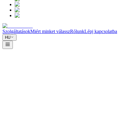
Szolgáltatások
Miért minket válassz
Rólunk
Lépj kapcsolatba
HU
Neved
E
Miben segíthetünk?
elolvasása
Üzenet küldése