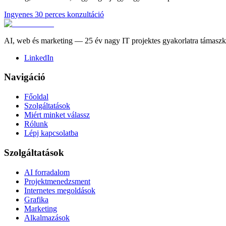
Ingyenes 30 perces konzultáció
AI, web és marketing — 25 év nagy IT projektes gyakorlatra támasz
LinkedIn
Navigáció
Főoldal
Szolgáltatások
Miért minket válassz
Rólunk
Lépj kapcsolatba
Szolgáltatások
AI forradalom
Projektmenedzsment
Internetes megoldások
Grafika
Marketing
Alkalmazások