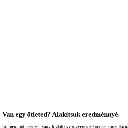
Iroda
Oskara Čepana 23a
917 08 Trnava
Slovensko
Székhely
idea machine s.r.o.
Rázusová 13
977 01 Brezno
IČO
52322998
· DIČ
2121002180
Van egy ötleted? Alakítsuk eredménnyé.
Írd meg, mit tervezel, vagy foglalj egy ingyenes 30 perces konzultác