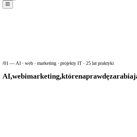
/
01
—
AI · web · marketing · projekty IT · 25 lat praktyki
AI,
web
i
marketing,
które
naprawdę
zarabiaj